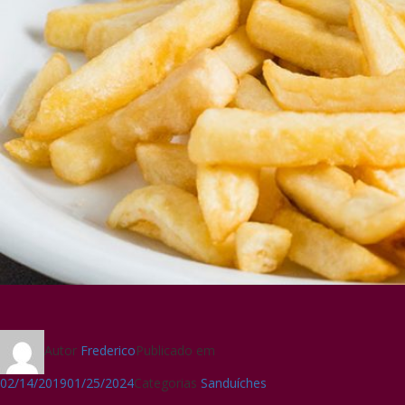
Autor
Frederico
Publicado em
02/14/2019
01/25/2024
Categorias
Sanduíches