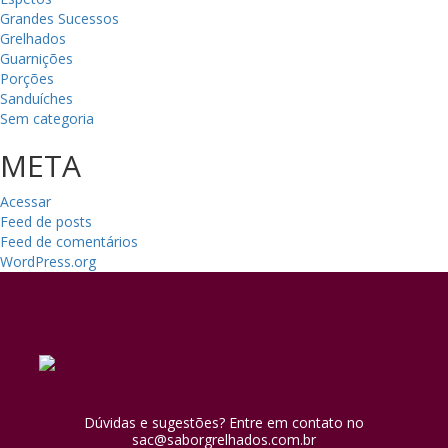
Grandes Sucessos
Grelhados
Guarnições
Porções
Sanduíches
Sem categoria
META
Acessar
Feed de posts
Feed de comentários
WordPress.org
Dúvidas e sugestões? Entre em contato no
sac@saborgrelhados.com.br