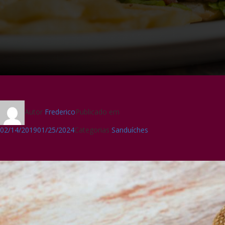
Autor
Frederico
Publicado em
02/14/2019
01/25/2024
Categorias
Sanduíches