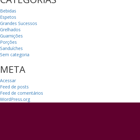
Bebidas
Espetos
Grandes Sucessos
Grelhados
Guarnições
Porções
Sanduíches
Sem categoria
META
Acessar
Feed de posts
Feed de comentários
WordPress.org