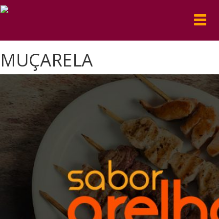
Toggl
navig
MUÇARELA