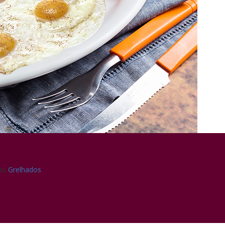
ias
Grelhados