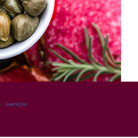
ias
Guarnições