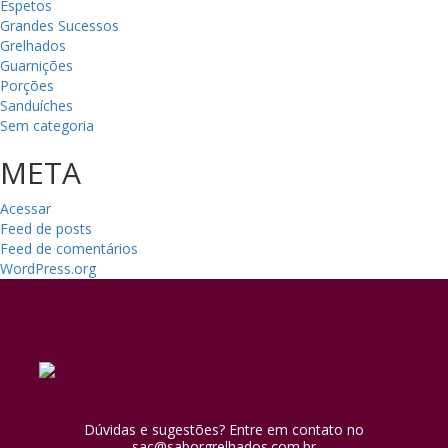
Espetos
Grandes Sucessos
Grelhados
Guarnições
Porções
Sanduíches
Sem categoria
META
Acessar
Feed de posts
Feed de comentários
WordPress.org
Dúvidas e sugestões? Entre em contato no
sac@saborgrelhados.com.br